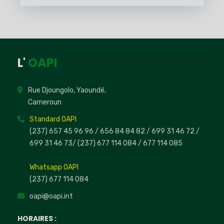
L'
OAPI
Rue Djoungolo, Yaoundé,
Cameroun
Standard OAPI
(237) 657 45 96 96 /
656 84 84 82
/ 699 31 46 72
/
699 31 46 73
/
(237) 677 114 084 /
677 114 085
Whatsapp OAPI
(237) 677 114 084
oapi@oapi.int
HORAIRES :