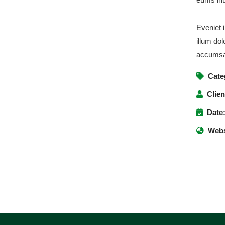
ous pour recevoir les dernières
Eveniet i
 ; les offres de formation ; l’actualité de
illum dol
 Etats, les astuces pour protéger et
accumsan
es droits, des vidéos pédagogiques.
Cate
Clien
Date
i
Webs