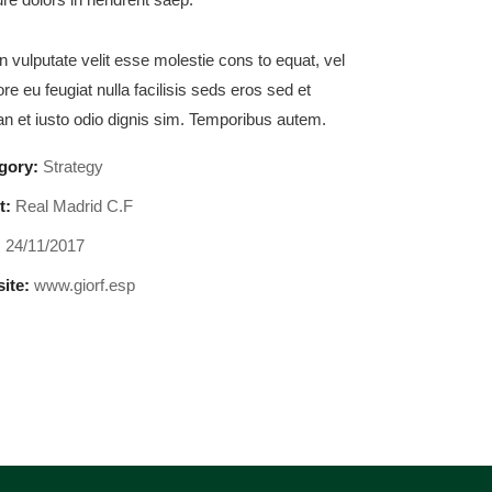
n vulputate velit esse molestie cons to equat, vel
ore eu feugiat nulla facilisis seds eros sed et
 et iusto odio dignis sim. Temporibus autem.
gory:
Strategy
t:
Real Madrid C.F
:
24/11/2017
ite:
www.giorf.esp