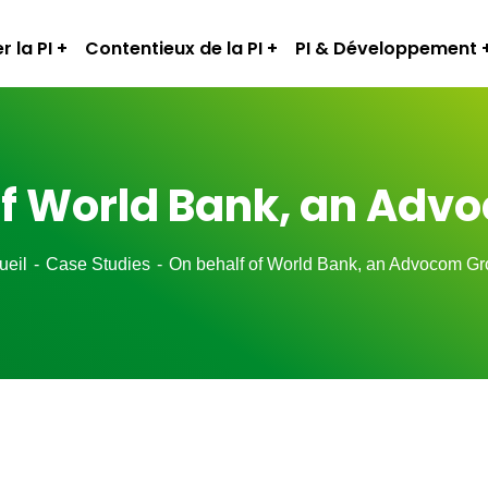
r la PI
Contentieux de la PI
PI & Développement
of World Bank, an Adv
ueil
Case Studies
On behalf of World Bank, an Advocom Gr