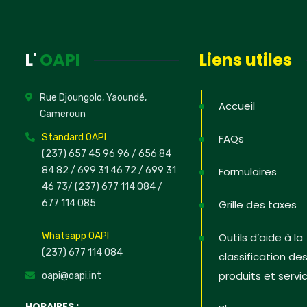
L'
OAPI
Liens utiles
Rue Djoungolo, Yaoundé,
Accueil
Cameroun
Standard OAPI
FAQs
(237) 657 45 96 96 /
656 84
84 82
/ 699 31 46 72
/ 699 31
Formulaires
46 73
/
(237) 677 114 084 /
677 114 085
Grille des taxes
Whatsapp OAPI
Outils d’aide à la
(237) 677 114 084
classification de
produits et servi
oapi@oapi.int
HORAIRES :