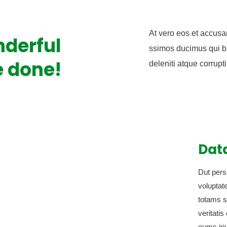
At vero eos et accusa
derful
ssimos ducimus qui b
 done!
deleniti atque corrupt
Data
Dut persp
voluptat
totams s
veritatis
letter
eums iriu