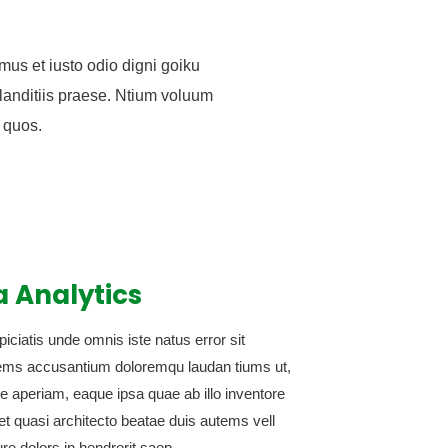
mus et iusto odio digni goiku
landitiis praese. Ntium voluum
i quos.
 Analytics
iciatis unde omnis iste natus error sit
ems accusantium doloremqu laudan tiums ut,
e aperiam, eaque ipsa quae ab illo inventore
 et quasi architecto beatae duis autems vell
re dolors in hendrerit saep.