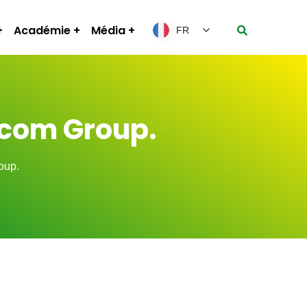
Académie
Média
FR
ocom Group.
oup.