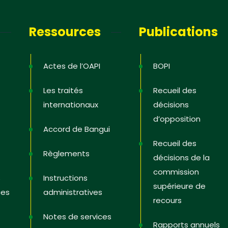
letter
Ressources
Publications
ous pour recevoir les dernières
 ; les offres de formation ; l’actualité de
 Etats, les astuces pour protéger et
Actes de l’OAPI
BOPI
es droits, des vidéos pédagogiques.
Les traités
Recueil des
internationaux
décisions
d’opposition
Accord de Bangui
i
Recueil des
Règlements
décisions de la
commission
s
Instructions
supérieure de
ces
administratives
recours
Notes de services
Rapports annuels