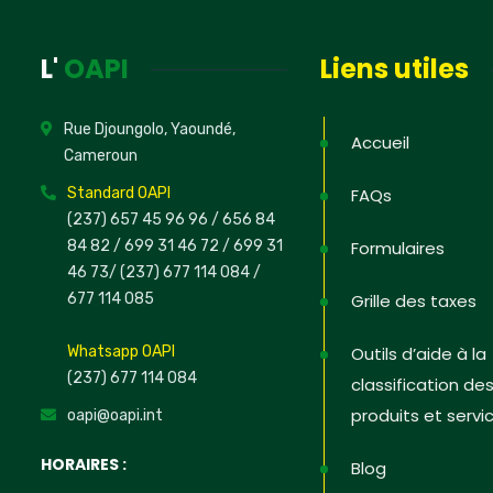
News
L'
OAPI
Liens utiles
Inscrivez-v
informations
Rue Djoungolo, Yaoundé,
PI dans les
Accueil
Cameroun
défendre s
Standard OAPI
FAQs
(237) 657 45 96 96 /
656 84
84 82
/ 699 31 46 72
/ 699 31
Formulaires
46 73
/
(237) 677 114 084 /
Non, merc
677 114 085
Grille des taxes
Whatsapp OAPI
Outils d’aide à la
(237) 677 114 084
classification de
produits et servi
oapi@oapi.int
HORAIRES :
Blog