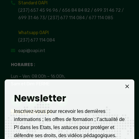
Standard OAPI
(237) 657 45 96 96 /
656 84 84 82
/ 699 31 46 72
/
699 31 46 73
/
(237) 677 114 084 /
677 114 085
Whatsapp OAPI
(237) 677 114 084
oapi@oapi.int
HORAIRES :
Lun – Ven: 08:00h – 16:00h,
Sam et Dim: FERME
Newsletter
Newsletter
Inscrivez-vous pour recevoir les dernières
informations ; les offres de formation ; l’actualité de
PI dans les Etats, les astuces pour protéger et
défendre ses droits, des vidéos pédagogiques.