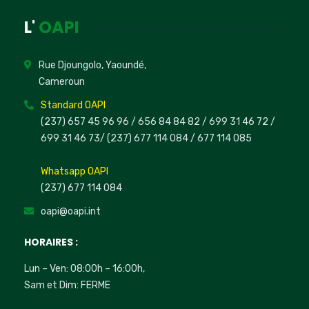
L'
OAPI
Rue Djoungolo, Yaoundé,
Cameroun
Standard OAPI
(237) 657 45 96 96 /
656 84 84 82
/ 699 31 46 72
/
699 31 46 73
/
(237) 677 114 084 /
677 114 085
Whatsapp OAPI
(237) 677 114 084
oapi@oapi.int
HORAIRES :
Lun – Ven: 08:00h – 16:00h,
Sam et Dim: FERME