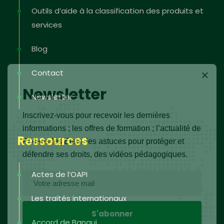
Outils d’aide à la classification des produits et
services
Blog
Contact
Newsletter
Newsletter
Inscrivez-vous pour recevoir les dernières
informations ; les offres de formation ; l’actualité de
Ressources
PI dans les Etats, les astuces pour protéger et
défendre ses droits, des vidéos pédagogiques.
Actes de l’OAPI
Les traités internationaux
Accord de Bangui