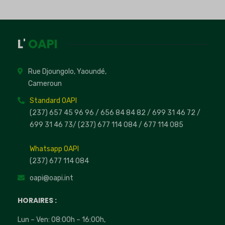
L'
OAPI
Rue Djoungolo, Yaoundé,
Cameroun
Standard OAPI
(237) 657 45 96 96 /
656 84 84 82
/ 699 31 46 72
/
699 31 46 73
/
(237) 677 114 084 /
677 114 085
Whatsapp OAPI
(237) 677 114 084
oapi@oapi.int
HORAIRES :
Lun – Ven: 08:00h – 16:00h,