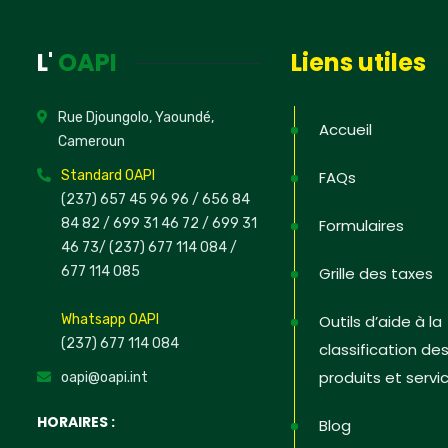
News
L'
OAPI
Liens utiles
Inscrivez-v
informations
Rue Djoungolo, Yaoundé,
PI dans les
Accueil
Cameroun
défendre s
Standard OAPI
FAQs
(237) 657 45 96 96 /
656 84
84 82
/ 699 31 46 72
/ 699 31
Formulaires
46 73
/
(237) 677 114 084 /
Non, merc
677 114 085
Grille des taxes
Whatsapp OAPI
Outils d’aide à la
(237) 677 114 084
classification de
produits et servi
oapi@oapi.int
HORAIRES :
Blog