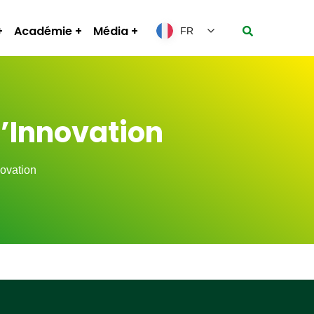
Académie
Média
FR
l’Innovation
novation