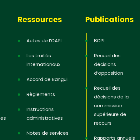
letter
Ressources
Publications
ous pour recevoir les dernières
 ; les offres de formation ; l’actualité de
 Etats, les astuces pour protéger et
Actes de l’OAPI
BOPI
es droits, des vidéos pédagogiques.
Les traités
Recueil des
internationaux
décisions
d’opposition
Accord de Bangui
i
Recueil des
Règlements
décisions de la
commission
s
Instructions
supérieure de
ces
administratives
recours
Notes de services
Rapports annuels