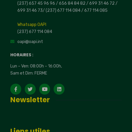
(237) 657 45 96 96 /
656 84 84 82
/ 699 31 46 72
/
699 31 46 73
/
(237) 677 114 084 /
677 114 085
Whatsapp OAPI
(237) 677 114 084
oapi@oapi.int
HORAIRES :
Lun – Ven: 08:00h – 16:00h,
Sam et Dim: FERME
Newsletter
Liens utiles