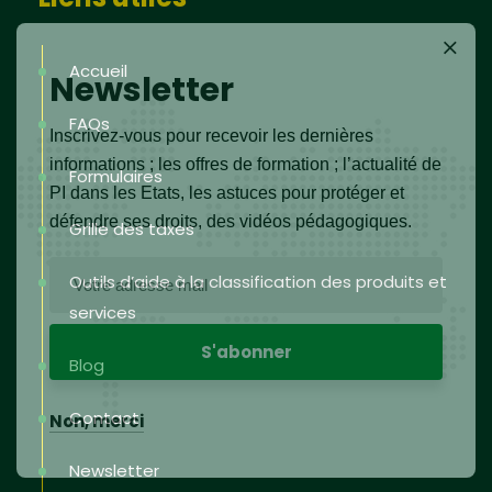
Accueil
Newsletter
FAQs
Inscrivez-vous pour recevoir les dernières
informations ; les offres de formation ; l’actualité de
Formulaires
PI dans les Etats, les astuces pour protéger et
défendre ses droits, des vidéos pédagogiques.
Grille des taxes
Outils d’aide à la classification des produits et
services
Blog
Contact
Non, merci
Newsletter