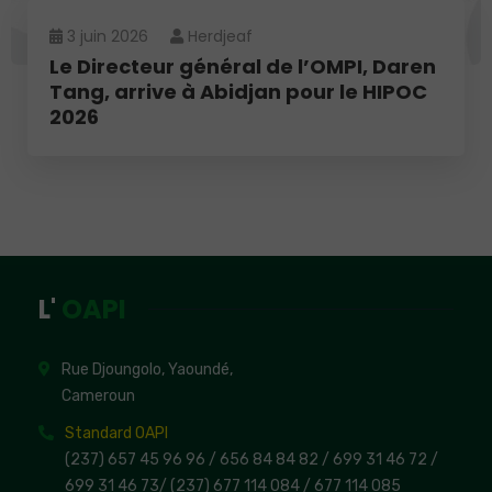
3 juin 2026
Herdjeaf
Le Directeur général de l’OMPI, Daren
Tang, arrive à Abidjan pour le HIPOC
2026
L'
OAPI
Rue Djoungolo, Yaoundé,
Cameroun
Standard OAPI
(237) 657 45 96 96 /
656 84 84 82
/ 699 31 46 72
/
699 31 46 73
/
(237) 677 114 084 /
677 114 085