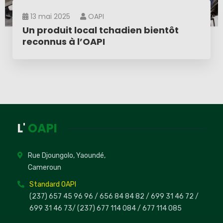
13 mai 2025
OAPI
Un produit local tchadien bientôt
reconnus à l’OAPI
L'
OAPI
Rue Djoungolo, Yaoundé,
Cameroun
Standard OAPI
(237) 657 45 96 96 /
656 84 84 82
/ 699 31 46 72
/
699 31 46 73
/
(237) 677 114 084 /
677 114 085