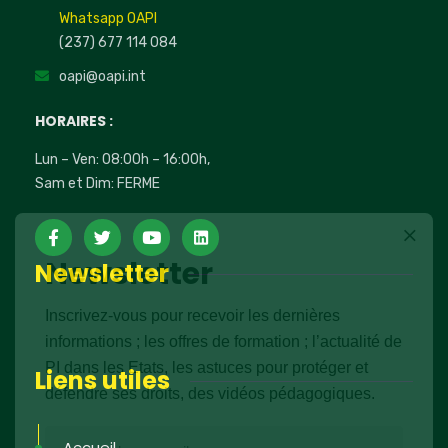
Whatsapp OAPI
(237) 677 114 084
oapi@oapi.int
HORAIRES :
Lun – Ven: 08:00h – 16:00h,
Sam et Dim: FERME
Newsletter
Newsletter
Inscrivez-vous pour recevoir les dernières
informations ; les offres de formation ; l’actualité de
PI dans les Etats, les astuces pour protéger et
Liens utiles
défendre ses droits, des vidéos pédagogiques.
Accueil