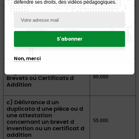
défendre ses droits, des vidéos pédagogiques.
Jusqu’ à 10 pages ou planches
60.000
Au dessus de 10 pages ou planches
(par page ou planche
15.000
supplémentaire)
Non, merci
b) L état d’inscriptions au
Registre Spécial des
Brevets ou Certificats d
80.000
Addition
c) Délivrance d un
duplicata d une pièce ou d
une attestation
concernant un brevet d
55.000
invention ou un certificat d
addition