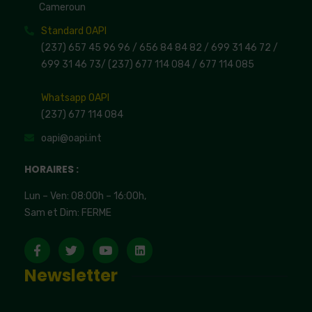
Cameroun
Standard OAPI
(237) 657 45 96 96 /
656 84 84 82
/ 699 31 46 72
/
699 31 46 73
/
(237) 677 114 084 /
677 114 085
Whatsapp OAPI
(237) 677 114 084
oapi@oapi.int
HORAIRES :
Lun – Ven: 08:00h – 16:00h,
Sam et Dim: FERME
Newsletter