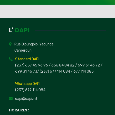
L'
OAPI
Rue Djoungolo, Yaoundé,
Cameroun
Standard OAPI
(237) 657 45 96 96 /
656 84 84 82
/ 699 31 46 72
/
699 31 46 73
/
(237) 677 114 084 /
677 114 085
Whatsapp OAPI
(237) 677 114 084
oapi@oapi.int
HORAIRES :