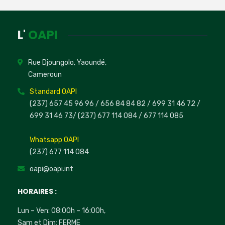
L'
OAPI
Rue Djoungolo, Yaoundé,
Cameroun
Standard OAPI
(237) 657 45 96 96 /
656 84 84 82
/ 699 31 46 72
/
699 31 46 73
/
(237) 677 114 084 /
677 114 085
Whatsapp OAPI
(237) 677 114 084
oapi@oapi.int
HORAIRES :
Lun – Ven: 08:00h – 16:00h,
Sam et Dim: FERME