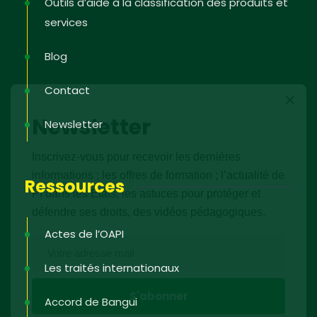
Outils d’aide à la classification des produits et
services
Blog
Contact
Newsletter
Newsletter
Inscrivez-vous pour recevoir les dernières
informations ; les offres de formation ; l’actualité de
Ressources
PI dans les Etats, les astuces pour protéger et
défendre ses droits, des vidéos pédagogiques.
Actes de l’OAPI
Les traités internationaux
Accord de Bangui