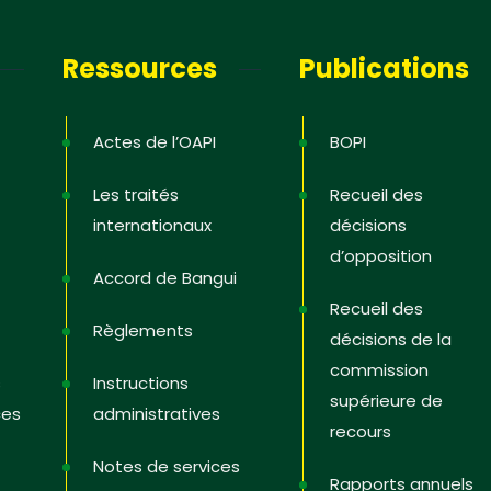
letter
Ressources
Publications
ous pour recevoir les dernières
 ; les offres de formation ; l’actualité de
 Etats, les astuces pour protéger et
Actes de l’OAPI
BOPI
es droits, des vidéos pédagogiques.
Les traités
Recueil des
internationaux
décisions
d’opposition
Accord de Bangui
i
Recueil des
Règlements
décisions de la
commission
s
Instructions
supérieure de
ces
administratives
recours
Notes de services
Rapports annuels