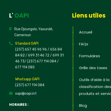
News
L'
OAPI
Liens utiles
Inscrivez-v
informations
Rue Djoungolo, Yaoundé,
PI dans les
Accueil
Cameroun
défendre s
Standard OAPI
FAQs
(237) 657 45 96 96 /
656 84
84 82
/ 699 31 46 72
/ 699 31
Formulaires
46 73
/
(237) 677 114 084 /
Non, merc
677 114 085
Grille des taxes
Whatsapp OAPI
Outils d’aide à la
(237) 677 114 084
classification de
produits et servi
oapi@oapi.int
HORAIRES :
Blog