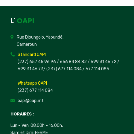
L'
OAPI
Rue Djoungolo, Yaoundé,
Cameroun
Standard OAPI
(237) 657 45 96 96 /
656 84 84 82
/ 699 31 46 72
/
699 31 46 73
/
(237) 677 114 084 /
677 114 085
Whatsapp OAPI
(237) 677 114 084
oapi@oapi.int
HORAIRES :
Lun – Ven: 08:00h – 16:00h,
Sam et Dim: FERME