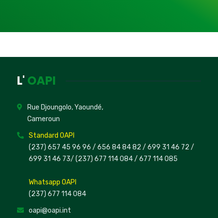
L'
OAPI
Rue Djoungolo, Yaoundé,
Cameroun
Standard OAPI
(237) 657 45 96 96 /
656 84 84 82
/ 699 31 46 72
/
699 31 46 73
/
(237) 677 114 084 /
677 114 085
Whatsapp OAPI
(237) 677 114 084
oapi@oapi.int