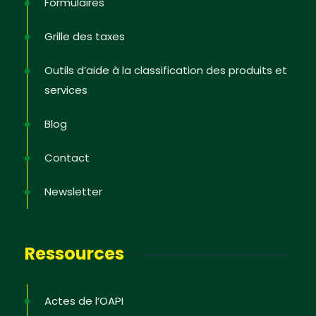
Formulaires
Grille des taxes
Outils d’aide à la classification des produits et
services
Blog
Newsletter
Contact
Inscrivez-vous pour recevoir les dernières
Newsletter
informations ; les offres de formation ; l’actualité de
PI dans les Etats, les astuces pour protéger et
défendre ses droits, des vidéos pédagogiques.
Ressources
Actes de l’OAPI