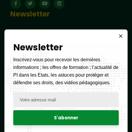
Newsletter
Liens utiles
Newsletter
Inscrivez-vous pour recevoir les dernières
Accueil
informations ; les offres de formation ; l’actualité de
PI dans les Etats, les astuces pour protéger et
FAQs
défendre ses droits, des vidéos pédagogiques.
Formulaires
Grille des taxes
Outils d’aide à la classification des produits et
services