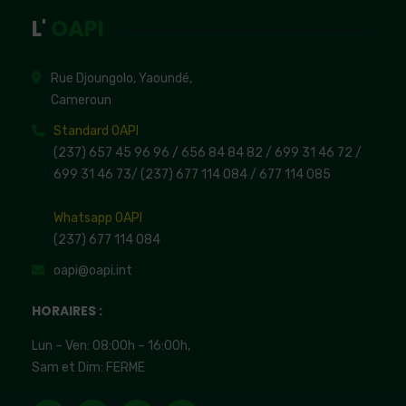
L'
OAPI
Rue Djoungolo, Yaoundé,
Cameroun
Standard OAPI
(237) 657 45 96 96 /
656 84 84 82
/ 699 31 46 72
/
699 31 46 73
/
(237) 677 114 084 /
677 114 085
Whatsapp OAPI
(237) 677 114 084
oapi@oapi.int
HORAIRES :
Lun – Ven: 08:00h – 16:00h,
Sam et Dim: FERME