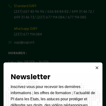
Standard OAPI
(237) 657 45 96 96 /
656 84 84 82
/ 699 31 46 72
/
699 31 46 73
/
(237) 677 114 084 /
677 114 085
Whatsapp OAPI
(237) 677 114 084
oapi@oapi.int
HORAIRES :
Lun – Ven: 08:00h – 16:00h,
Sam et Dim: FERME
Newsletter
Inscrivez-vous pour recevoir les dernières
Newsletter
informations ; les offres de formation ; l’actualité de
PI dans les Etats, les astuces pour protéger et
défendre ses droits, des vidéos pédagogiques.