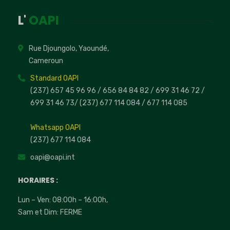
L'
OAPI
Rue Djoungolo, Yaoundé,
Cameroun
Standard OAPI
(237) 657 45 96 96 /
656 84 84 82
/ 699 31 46 72
/
699 31 46 73
/
(237) 677 114 084 /
677 114 085
Whatsapp OAPI
(237) 677 114 084
oapi@oapi.int
HORAIRES :
Lun – Ven: 08:00h – 16:00h,
Sam et Dim: FERME