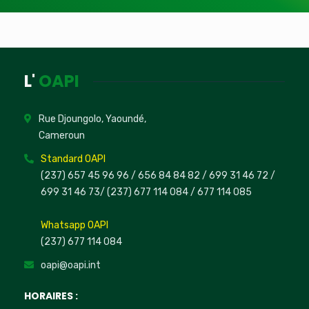
L'
OAPI
Rue Djoungolo, Yaoundé,
Cameroun
Standard OAPI
(237) 657 45 96 96 /
656 84 84 82
/ 699 31 46 72
/
699 31 46 73
/
(237) 677 114 084 /
677 114 085
Whatsapp OAPI
(237) 677 114 084
oapi@oapi.int
HORAIRES :