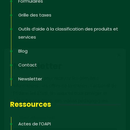
Formulaires
Grille des taxes
Outils d’aide à la classification des produits et
services
Blog
Newsletter
Contact
Inscrivez-vous pour recevoir les dernières
Newsletter
informations ; les offres de formation ; l’actualité de
PI dans les Etats, les astuces pour protéger et
défendre ses droits, des vidéos pédagogiques.
Ressources
Actes de l’OAPI