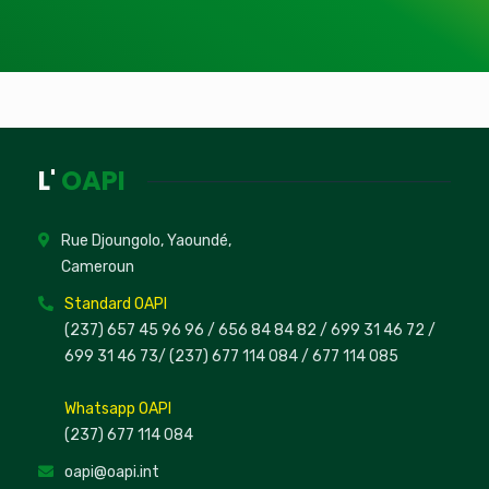
L'
OAPI
Rue Djoungolo, Yaoundé,
Cameroun
Standard OAPI
(237) 657 45 96 96 /
656 84 84 82
/ 699 31 46 72
/
699 31 46 73
/
(237) 677 114 084 /
677 114 085
Whatsapp OAPI
(237) 677 114 084
oapi@oapi.int