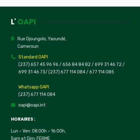
L'
OAPI
Rue Djoungolo, Yaoundé,
Cameroun
Standard OAPI
(237) 657 45 96 96 /
656 84 84 82
/ 699 31 46 72
/
699 31 46 73
/
(237) 677 114 084 /
677 114 085
Whatsapp OAPI
(237) 677 114 084
oapi@oapi.int
HORAIRES :
Lun – Ven: 08:00h – 16:00h,
Sam et Dim: FERME