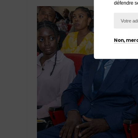
défendre s
Non, merc