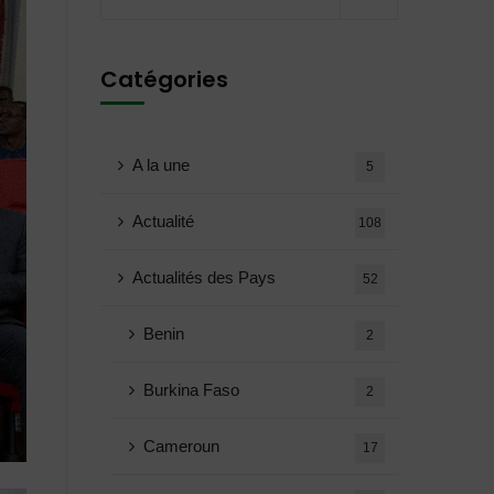
Catégories
A la une
5
Actualité
108
Actualités des Pays
52
Benin
2
Burkina Faso
2
Cameroun
17