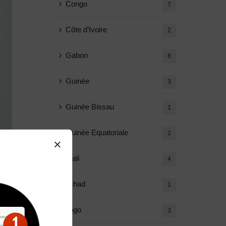
Congo
7
Côte d’Ivoire
2
Gabon
8
Guinée
3
Guinée Bissau
1
Guinée Equatoriale
2
Mali
4
Tchad
1
Togo
3