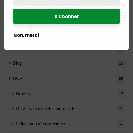
Annonce
4
Appels d'offres
12
Avis de recrutement
18
Non, merci
Avis de vacance
5
Blog
15
BOPI
99
Brevets
17
Dessins et modèles industriels
21
Indications géographiques
4