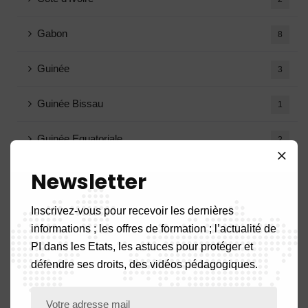
Gabon
8
Guinée
3
Guinée Bissau
1
Guinée Equatoriale
2
Newsletter
Mali
4
Tchad
Inscrivez-vous pour recevoir les dernières
1
informations ; les offres de formation ; l’actualité de
Togo
3
PI dans les Etats, les astuces pour protéger et
défendre ses droits, des vidéos pédagogiques.
Agenda
3