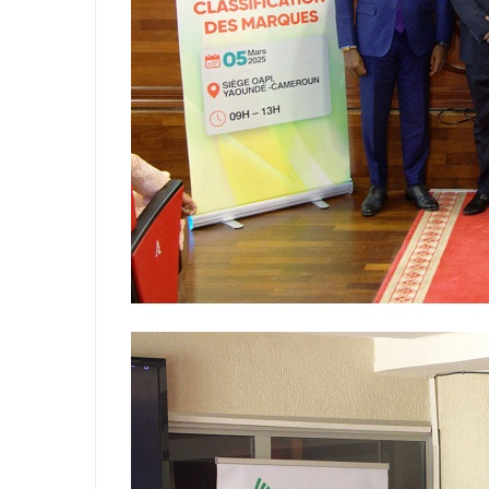
défendre s
Non, merci