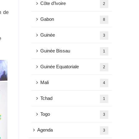
Côte d’Ivoire
2
n de
Gabon
8
Guinée
3
e
Guinée Bissau
1
Guinée Equatoriale
2
Mali
4
Tchad
1
Togo
3
Agenda
3