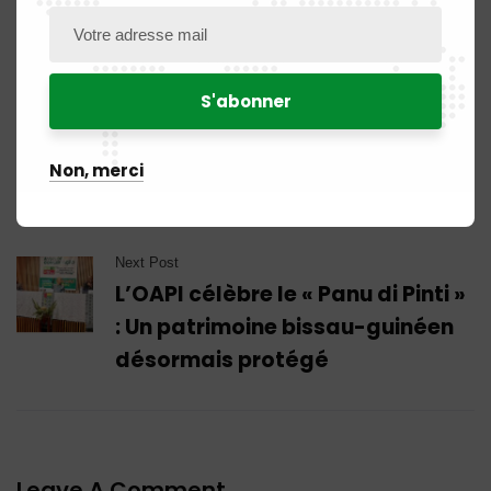
Previous Post
La 24ème réunion de
concertation OAPI – des
Structures Nationales de Liaison
Non, merci
s’ouvre en Guinée Bissau
Next Post
L’OAPI célèbre le « Panu di Pinti »
: Un patrimoine bissau-guinéen
désormais protégé
Leave A Comment