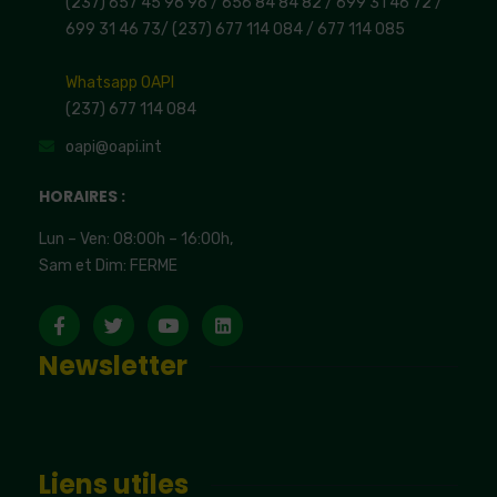
(237) 657 45 96 96 /
656 84 84 82
/ 699 31 46 72
/
699 31 46 73
/
(237) 677 114 084 /
677 114 085
Whatsapp OAPI
(237) 677 114 084
oapi@oapi.int
HORAIRES :
Lun – Ven: 08:00h – 16:00h,
Sam et Dim: FERME
Newsletter
Liens utiles