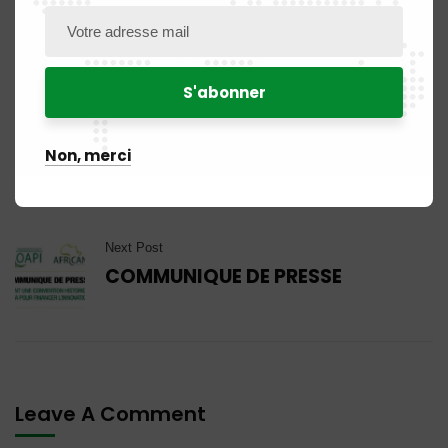
Share:
Previous Post
Un comité pour le diagnostic du
Non, merci
programme de mastère
Ingénieur-brevet
Next Post
COMMUNIQUE DE PRESSE
Leave A Comment