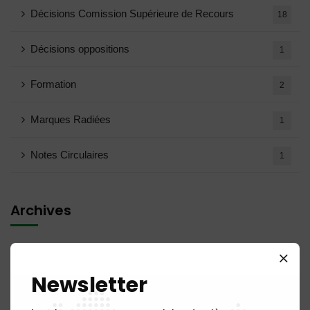
Décisions Comission Supérieure de Recours
18
Décisions oppositions
1
Formation
2
Marques Radiées
1
Notes Circulaires
1
Archives
août 2026
1
Newsletter
juillet 2026
19