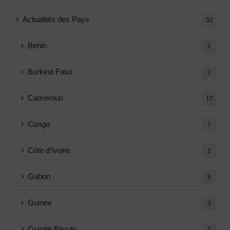
Actualités des Pays
52
Benin
2
Burkina Faso
2
Cameroun
17
Congo
7
Côte d’Ivoire
2
Gabon
8
Guinée
3
Guinée Bissau
1