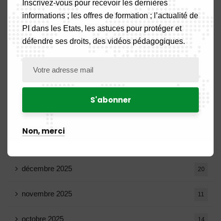
Inscrivez-vous pour recevoir les dernières
informations ; les offres de formation ; l’actualité de
juin 2026
10
PI dans les Etats, les astuces pour protéger et
défendre ses droits, des vidéos pédagogiques.
mai 2026
16
avril 2026
15
mars 2026
14
février 2026
9
Non, merci
janvier 2026
11
décembre 2025
20
novembre 2025
11
octobre 2025
14