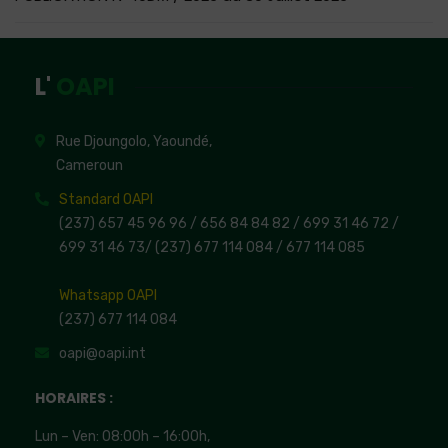
L'
OAPI
Rue Djoungolo, Yaoundé,
Cameroun
Standard OAPI
(237) 657 45 96 96 /
656 84 84 82
/ 699 31 46 72
/
699 31 46 73
/
(237) 677 114 084 /
677 114 085
Whatsapp OAPI
(237) 677 114 084
oapi@oapi.int
HORAIRES :
Lun – Ven: 08:00h – 16:00h,