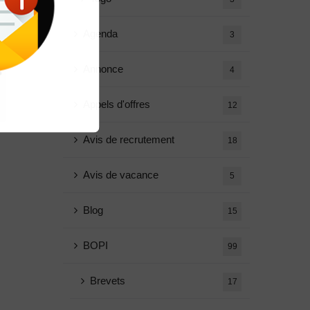
Agenda
3
Annonce
4
Appels d'offres
12
Avis de recrutement
18
Avis de vacance
5
Blog
15
BOPI
99
Brevets
17