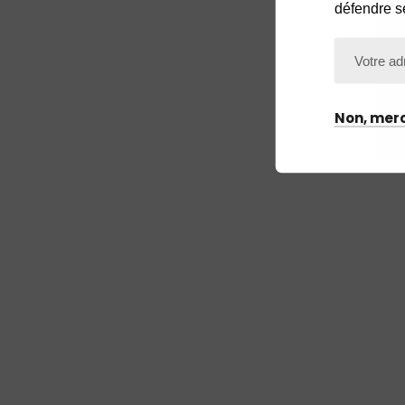
défendre s
Non, merc