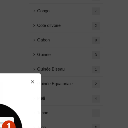
Congo
7
Côte d’Ivoire
2
Gabon
8
Guinée
3
Guinée Bissau
1
Guinée Equatoriale
2
Mali
4
Tchad
1
Togo
3