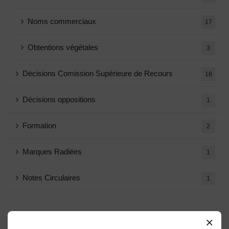
Noms commerciaux
17
Obtentions végétales
3
Décisions Comission Supérieure de Recours
18
Décisions oppositions
1
Formation
2
Marques Radiées
1
Notes Circulaires
1
Archives