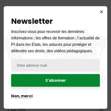
février 2026
9
Newsletter
janvier 2026
11
Inscrivez-vous pour recevoir les dernières
décembre 2025
20
informations ; les offres de formation ; l’actualité de
PI dans les Etats, les astuces pour protéger et
novembre 2025
11
défendre ses droits, des vidéos pédagogiques.
octobre 2025
14
septembre 2025
13
août 2025
14
Non, merci
juillet 2025
16
juin 2025
13