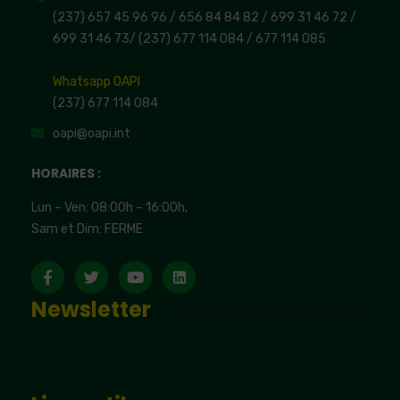
(237) 657 45 96 96 /
656 84 84 82
/ 699 31 46 72
/
699 31 46 73
/
(237) 677 114 084 /
677 114 085
Whatsapp OAPI
(237) 677 114 084
oapi@oapi.int
HORAIRES :
Lun – Ven: 08:00h – 16:00h,
Sam et Dim: FERME
Newsletter