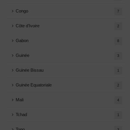
Congo
7
Côte d’Ivoire
2
Gabon
8
Guinée
3
Guinée Bissau
1
Guinée Equatoriale
2
Mali
4
Tchad
1
Togo
3