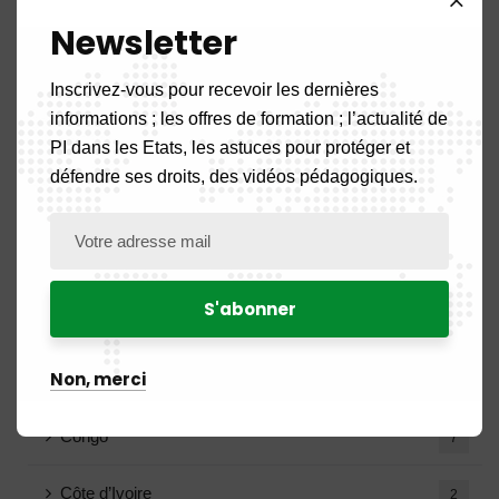
Catégories
Newsletter
Inscrivez-vous pour recevoir les dernières
A la une
5
informations ; les offres de formation ; l’actualité de
PI dans les Etats, les astuces pour protéger et
Actualité
108
défendre ses droits, des vidéos pédagogiques.
Actualités des Pays
52
Benin
2
Burkina Faso
2
Non, merci
Cameroun
17
Congo
7
Côte d’Ivoire
2