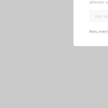
défendre s
Non, merc