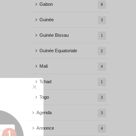
Gabon
8
Guinée
3
Guinée Bissau
1
Guinée Equatoriale
2
Mali
4
Tchad
1
Togo
3
Agenda
3
Annonce
4