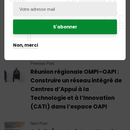
Share:
Non, merci
Previous Post
Réunion régionale OMPI–OAPI :
Construire un réseau intégré de
Centres d’Appui à la
Technologie et à l’Innovation
(CATI) dans l’espace OAPI
Next Post