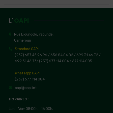
L'
OAPI
Rue Djoungolo, Yaoundé,
Cameroun
Standard OAPI
(237) 657 45 96 96 /
656 84 84 82
/ 699 31 46 72
/
699 31 46 73
/
(237) 677 114 084 /
677 114 085
Whatsapp OAPI
(237) 677 114 084
oapi@oapi.int
HORAIRES :
Lun – Ven: 08:00h – 16:00h,