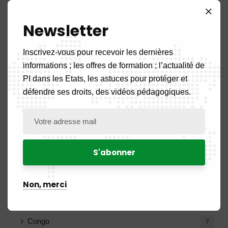
Catégories
Newsletter
Inscrivez-vous pour recevoir les dernières
informations ; les offres de formation ; l’actualité de
A la une
5
PI dans les Etats, les astuces pour protéger et
Actualité
défendre ses droits, des vidéos pédagogiques.
108
Actualités des Pays
52
Benin
2
Burkina Faso
2
Non, merci
Cameroun
17
Congo
7