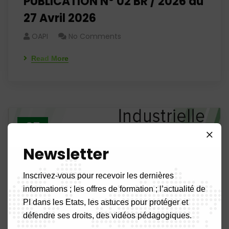
PUBLICATION N° 02 BR / 2026 du
27 Avril 2026
OAPI
No Comments
Read More
25
Avr 26
Newsletter
Inscrivez-vous pour recevoir les dernières
informations ; les offres de formation ; l’actualité de
PI dans les Etats, les astuces pour protéger et
défendre ses droits, des vidéos pédagogiques.