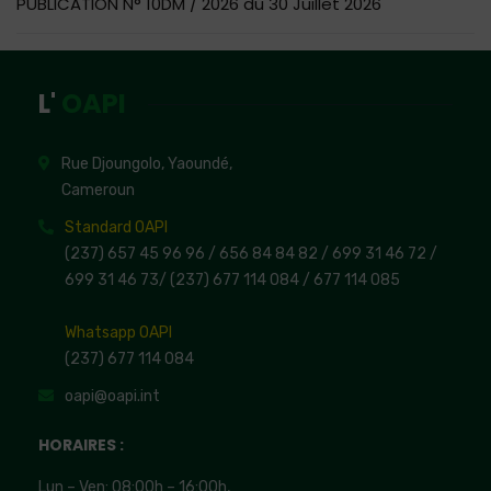
PUBLICATION N° 10DM / 2026 du 30 Juillet 2026
L'
OAPI
Rue Djoungolo, Yaoundé,
Cameroun
Standard OAPI
(237) 657 45 96 96 /
656 84 84 82
/ 699 31 46 72
/
699 31 46 73
/
(237) 677 114 084 /
677 114 085
Whatsapp OAPI
(237) 677 114 084
oapi@oapi.int
HORAIRES :
Lun – Ven: 08:00h – 16:00h,