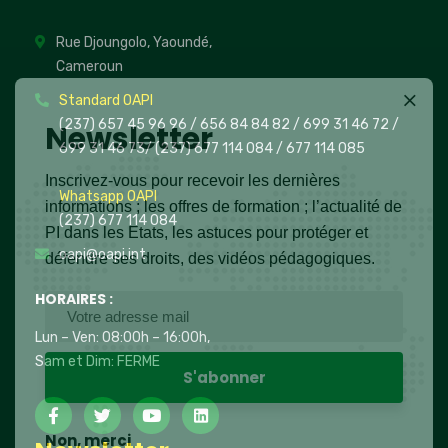
Rue Djoungolo, Yaoundé,
Cameroun
Standard OAPI
(237) 657 45 96 96 /
656 84 84 82
/ 699 31 46 72
/
Newsletter
699 31 46 73
/
(237) 677 114 084 /
677 114 085
Inscrivez-vous pour recevoir les dernières
Whatsapp OAPI
informations ; les offres de formation ; l’actualité de
(237) 677 114 084
PI dans les Etats, les astuces pour protéger et
oapi@oapi.int
défendre ses droits, des vidéos pédagogiques.
HORAIRES :
Lun – Ven: 08:00h – 16:00h,
Sam et Dim: FERME
Non, merci