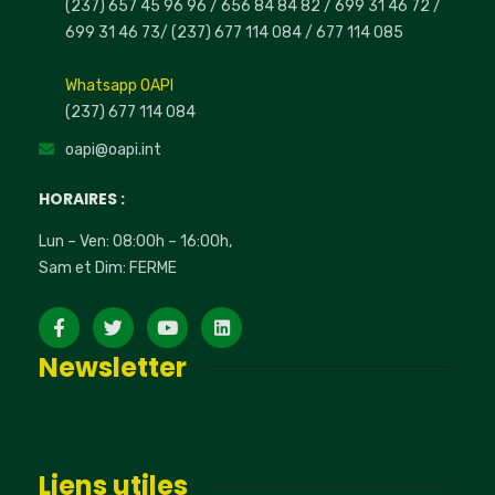
(237) 657 45 96 96 /
656 84 84 82
/ 699 31 46 72
/
699 31 46 73
/
(237) 677 114 084 /
677 114 085
Whatsapp OAPI
(237) 677 114 084
oapi@oapi.int
HORAIRES :
Lun – Ven: 08:00h – 16:00h,
Sam et Dim: FERME
Newsletter
Liens utiles