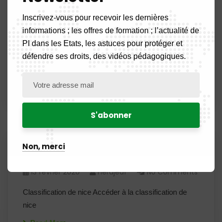
modèles d’utilité MARQUES Taxes relatives aux
marques de produits et de services DESSINS ET
Inscrivez-vous pour recevoir les dernières
MODELES INDUSTRIELS Taxes relatives aux
informations ; les offres de formation ; l’actualité de
dessins et modèles industriels NOMS
PI dans les Etats, les astuces pour protéger et
COMMERCIAUX Taxes relatives aux noms
défendre ses droits, des vidéos pédagogiques.
commerciaux…
Read More
Non, merci
Classification de Nice
13 février 2020
Herdjeaf
No Comments
Classification de nice Accéder à la classification de
nice