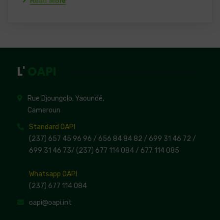
Read More
L'
OAPI
Rue Djoungolo, Yaoundé,
Cameroun
Standard OAPI
(237) 657 45 96 96 /
656 84 84 82
/ 699 31 46 72
/
699 31 46 73
/
(237) 677 114 084 /
677 114 085
Whatsapp OAPI
(237) 677 114 084
oapi@oapi.int