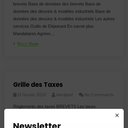
brevets Base de données des brevets Base de
données des dessins & modèles industriels Base de
données des dessins & modèles industriels Les autres
services Outils de Déposant En savoir plus
Mandataires Agrées…
Read More
Grille des Taxes
13 février 2020
Herdjeaf
No Comments
Règlements des taxes BREVETS Les taxes
applicables en matière de brevets et de certificats
d’addition MODELES D'UTILITE Taxes relatives aux
Newsletter