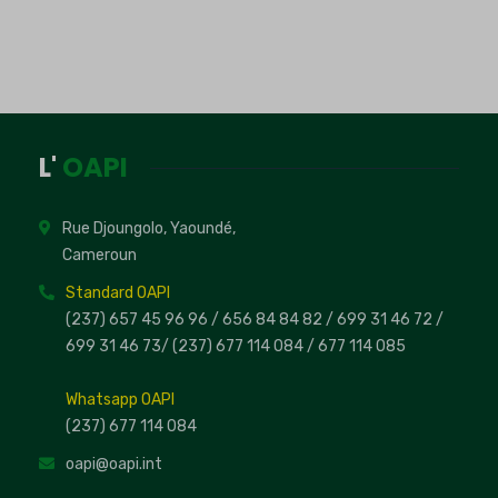
L'
OAPI
Rue Djoungolo, Yaoundé,
Cameroun
Standard OAPI
(237) 657 45 96 96 /
656 84 84 82
/ 699 31 46 72
/
699 31 46 73
/
(237) 677 114 084 /
677 114 085
Whatsapp OAPI
(237) 677 114 084
oapi@oapi.int