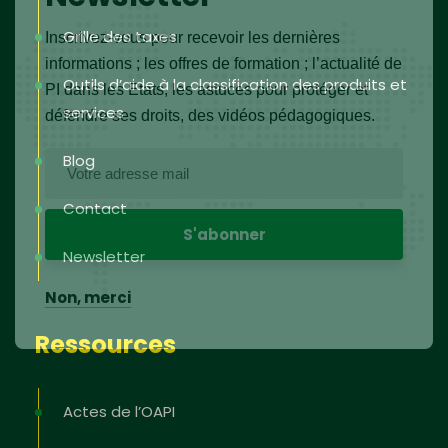
Grille des taxes
Inscrivez-vous pour recevoir les dernières
informations ; les offres de formation ; l’actualité de
Outils d’aide à la classification des produits et
PI dans les Etats, les astuces pour protéger et
services
défendre ses droits, des vidéos pédagogiques.
Blog
Contact
Newsletter
Non, merci
Ressources
Actes de l’OAPI