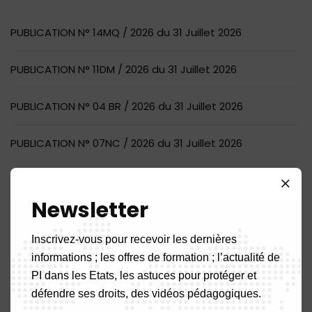
PUBLICATION N° 14MQ / 2026 du 31 Juillet 2026
PUBLICATION N° 11DM / 2026 du 31 Juillet 2026
PUBLICATION N° 04 BR / 2026 du 31 Juillet 2026
PUBLICATION N° 07NC / 2026 du 31 Juillet 2026
AVIS DE RECRUTEMENT D’UN COMMISSAIRE AUX COMPTES
Newsletter
Commentaires récents
Inscrivez-vous pour recevoir les dernières
informations ; les offres de formation ; l’actualité de
PI dans les Etats, les astuces pour protéger et
Aucun commentaire à afficher.
défendre ses droits, des vidéos pédagogiques.