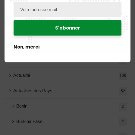
Catégories
Non, merci
A la une
5
Actualité
108
Actualités des Pays
52
Benin
2
Burkina Faso
2