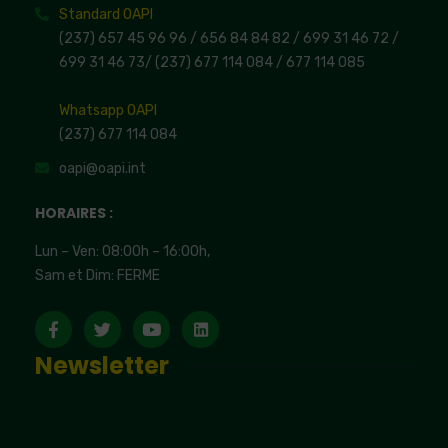
Standard OAPI
(237) 657 45 96 96 /
656 84 84 82
/ 699 31 46 72
/
699 31 46 73
/
(237) 677 114 084 /
677 114 085
Whatsapp OAPI
(237) 677 114 084
oapi@oapi.int
HORAIRES :
Lun – Ven: 08:00h – 16:00h,
Sam et Dim: FERME
Newsletter