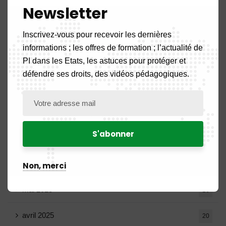
Newsletter
décembre 2025
20
Inscrivez-vous pour recevoir les dernières
novembre 2025
11
informations ; les offres de formation ; l’actualité de
PI dans les Etats, les astuces pour protéger et
octobre 2025
14
défendre ses droits, des vidéos pédagogiques.
septembre 2025
13
août 2025
14
juillet 2025
16
juin 2025
Non, merci
13
mai 2025
16
avril 2025
20