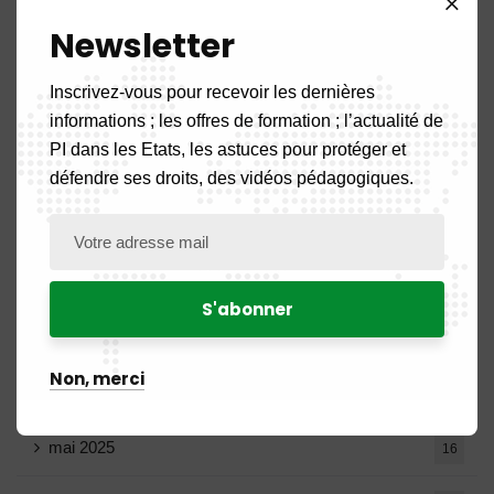
Newsletter
décembre 2025
20
Inscrivez-vous pour recevoir les dernières
novembre 2025
11
informations ; les offres de formation ; l’actualité de
PI dans les Etats, les astuces pour protéger et
octobre 2025
14
défendre ses droits, des vidéos pédagogiques.
septembre 2025
13
août 2025
14
juillet 2025
16
Non, merci
juin 2025
13
mai 2025
16