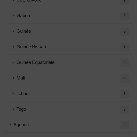
2
Gabon
8
Guinée
3
Guinée Bissau
1
Guinée Equatoriale
2
Mali
4
Tchad
1
Togo
3
Agenda
3