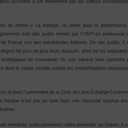
ortance accordée à cet événement par les acteurs économique
hoix du thème « La marque, un levier pour la performance
ignements tirés des audits menés par l’OAPI en partenariat 
le de France lors des précédentes éditions. De ces audits, il s
rotègent de plus en plus leurs marques, elles ne les exploitent
 stratégiques de croissance. Or, une marque bien valorisée 
 dont la valeur excède parfois les immobilisations physique
ation et avec l’avènement de la Zone de Libre-Échange Continen
une marque n’est pas un luxe mais une nécessité absolue pou
icaines.
 États membres, particulièrement celles présentes au Gabon, à sa