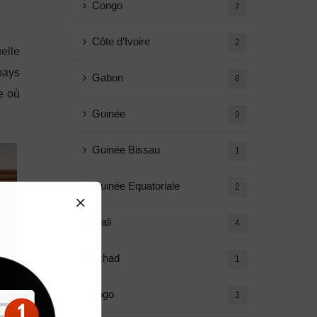
Congo
7
Côte d’Ivoire
2
uelle
pays
Gabon
8
e où
Guinée
3
Guinée Bissau
1
Guinée Equatoriale
2
Mali
4
Tchad
1
Togo
3