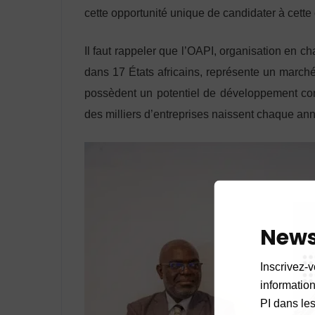
cette opportunité unique de candidater à cette 
Il faut rappeler que l’OAPI, organisation en cha
dans 17 États africains, représente un marc
possèdent un potentiel de développement con
des milliers d’entreprises naissent chaque an
News
Inscrivez-v
informations
PI dans les