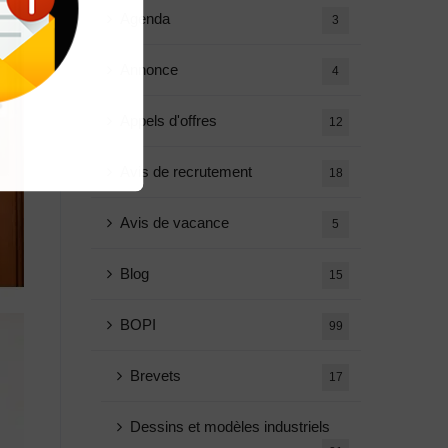
Agenda
3
Annonce
4
Appels d'offres
12
Avis de recrutement
18
Avis de vacance
5
Blog
15
BOPI
99
Brevets
17
Dessins et modèles industriels