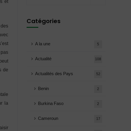
s et
Catégories
 des
avec
’est
A la une
5
 pas
Actualité
108
peut
s de
Actualités des Pays
52
Benin
2
tale
r la
Burkina Faso
2
Cameroun
17
isir