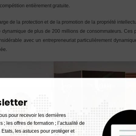
compétition entièrement gratuite.
rge de la protection et de la promotion de la propriété intellect
hé dynamique de plus de 200 millions de consommateurs. Ces 
sidérable avec un entrepreneuriat particulièrement dynamiqu
née.
letter
ous pour recevoir les dernières
 ; les offres de formation ; l’actualité de
 Etats, les astuces pour protéger et