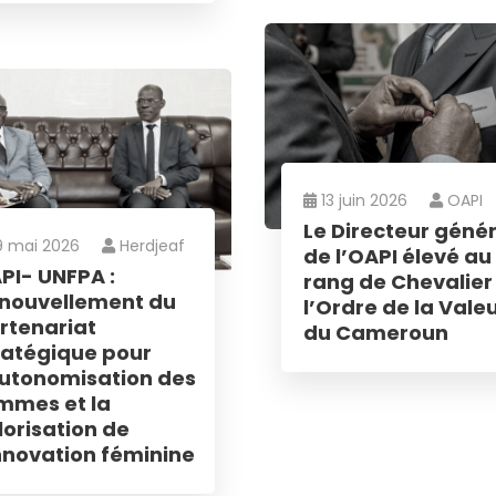
 Etats, les astuces pour protéger et
es droits, des vidéos pédagogiques.
i
13 juin 2026
OAPI
Le Directeur génér
9 mai 2026
Herdjeaf
de l’OAPI élevé au
PI- UNFPA :
rang de Chevalier
nouvellement du
l’Ordre de la Vale
rtenariat
du Cameroun
ratégique pour
autonomisation des
mmes et la
lorisation de
innovation féminine