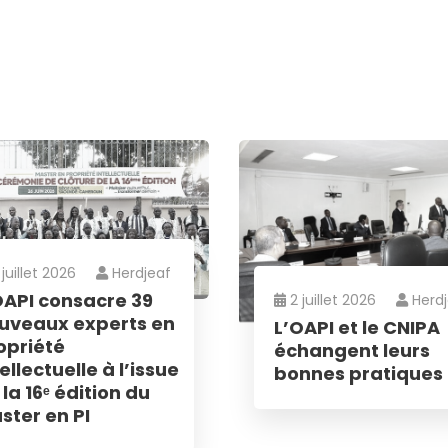
 juillet 2026
Herdjeaf
OAPI consacre 39
2 juillet 2026
Herd
uveaux experts en
L’OAPI et le CNIPA
letter
opriété
échangent leurs
ellectuelle à l’issue
bonnes pratiques
 la 16ᵉ édition du
ous pour recevoir les dernières
ster en PI
 ; les offres de formation ; l’actualité de