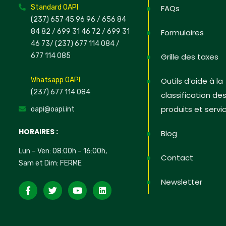
Standard OAPI
FAQs
(237) 657 45 96 96 /
656 84
84 82
/ 699 31 46 72
/ 699 31
Formulaires
46 73
/
(237) 677 114 084 /
677 114 085
Grille des taxes
Whatsapp OAPI
Outils d’aide à la
(237) 677 114 084
classification de
produits et servi
oapi@oapi.int
HORAIRES :
Blog
Lun – Ven: 08:00h – 16:00h,
Contact
Sam et Dim: FERME
Newsletter