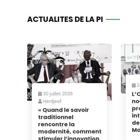
ACTUALITES DE LA PI
3
L’
30 juillet 2026
no
Herdjeaf
News
pr
« Quand le savoir
int
traditionnel
de
rencontre la
Inscrivez-v
Ma
modernité, comment
informations
stimuler l’innovation