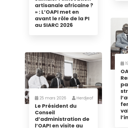
PI dans les
artisanale africaine ?
défendre s
» : L’OAPI met en
avant le rôle de la PI
au SIARC 2026
Non, merc
1
OA
Re
pa
st
l’
25 mars 2026
Herdjeaf
fe
Le Président du
va
Conseil
l’
d’administration de
l’OAPI en visite au