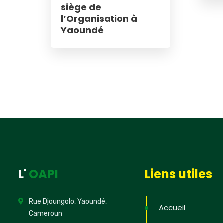
siège de
l’Organisation à
Yaoundé
L'
OAPI
Liens utiles
Rue Djoungolo, Yaoundé,
Accueil
Cameroun