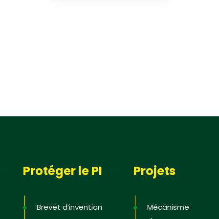
Protéger le PI
Projets
Brevet d’invention
Mécanisme