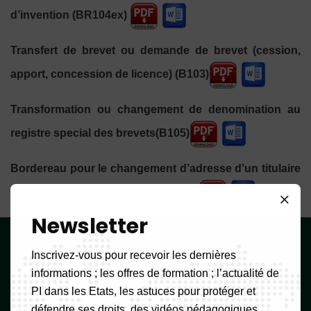
d’invention (BR104ex)
Transfert de brevet ou demande de brevet (cession,
apport, concession de licence) (B103)
Transformation ou changement de denomination au
registre special des brevets(B105)
Bordereau pour le changement d’adresse d’un titulaire
de brevet-demande de brevet(B106)
Newsletter
L'
OAPI
Inscrivez-vous pour recevoir les dernières
informations ; les offres de formation ; l’actualité de
Rue Djoungolo, Yaoundé,
PI dans les Etats, les astuces pour protéger et
Cameroun
défendre ses droits, des vidéos pédagogiques.