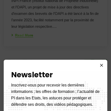
INPI France (Institut National de Propriété Industrielle)
et l’OAPI, un projet de mise à jour des directives
d’examen des brevets de l’OAPI a été lancé à la fin de
l’année 2023, facilité notamment par la proximité de
leur législation respective.…
Read More
29
Newsletter
Nov 25
Inscrivez-vous pour recevoir les dernières
informations ; les offres de formation ; l’actualité de
PI dans les Etats, les astuces pour protéger et
défendre ses droits, des vidéos pédagogiques.