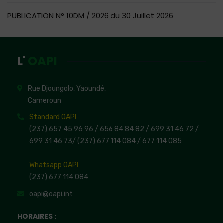
PUBLICATION N° 10DM / 2026 du 30 Juillet 2026
L'
OAPI
Rue Djoungolo, Yaoundé,
Cameroun
Standard OAPI
(237) 657 45 96 96 /
656 84 84 82
/ 699 31 46 72
/
699 31 46 73
/
(237) 677 114 084 /
677 114 085
Whatsapp OAPI
(237) 677 114 084
oapi@oapi.int
HORAIRES :