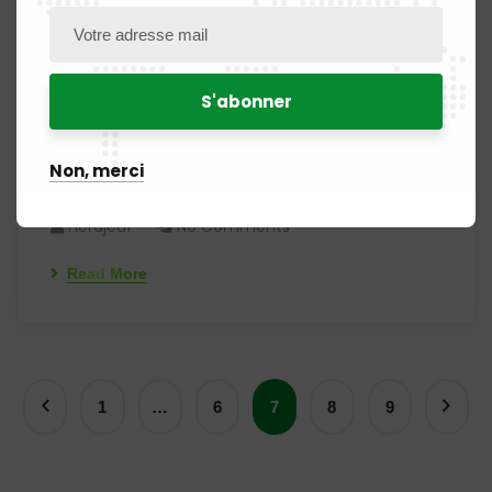
PUBLICATION N° 22MQ / 2025 du
Non, merci
28 Novembre 2025
Herdjeaf
No Comments
Read More
1
…
6
7
8
9