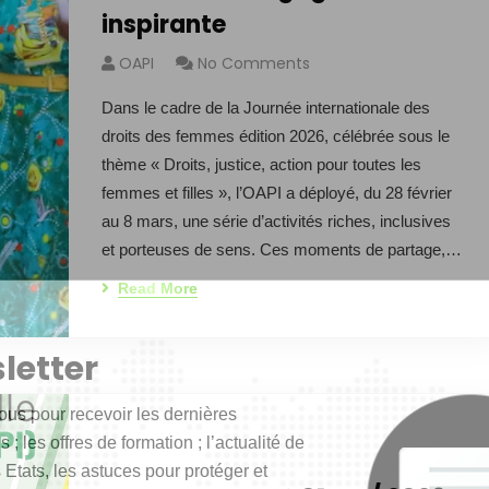
inspirante
OAPI
No Comments
Dans le cadre de la Journée internationale des
droits des femmes édition 2026, célébrée sous le
thème « Droits, justice, action pour toutes les
femmes et filles », l’OAPI a déployé, du 28 février
au 8 mars, une série d’activités riches, inclusives
et porteuses de sens. Ces moments de partage,…
Read More
letter
ous pour recevoir les dernières
 ; les offres de formation ; l’actualité de
 Etats, les astuces pour protéger et