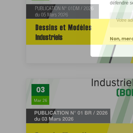
défendre s
Non, merc
03
Mar 26