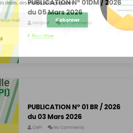
PUBLICATION N° 01DM / 2026
es droits, des vidéos pédagogiques.
du 05 Mars 2026
Herdjeaf
No Comments
Read More
i
PUBLICATION N° 01 BR / 2026
du 03 Mars 2026
OAPI
No Comments