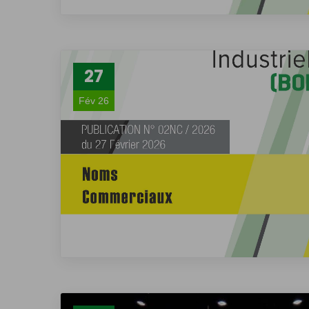
27
Fév 26