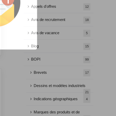
Appels d'offres
12
Avis de recrutement
18
Avis de vacance
5
Blog
15
BOPI
99
Brevets
17
Dessins et modèles industriels
21
Indications géographiques
4
Marques des produits et de