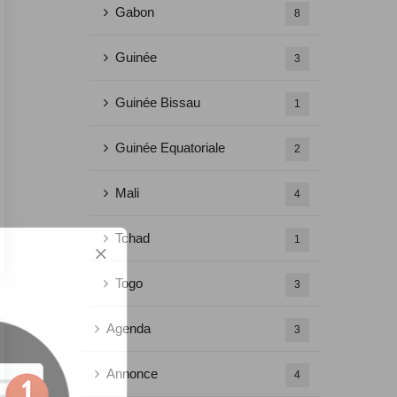
Gabon
8
Guinée
3
Guinée Bissau
1
Guinée Equatoriale
2
Mali
4
Tchad
1
Togo
3
Agenda
3
Annonce
4